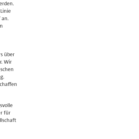
erden.
Linie
 an.
en
rs über
. Wir
nschen
g.
schaffen
svolle
r für
lschaft