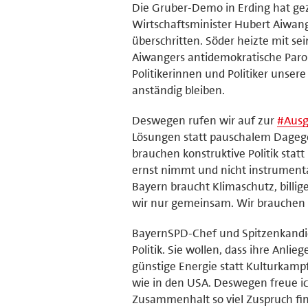
Die Gruber-Demo in Erding hat gez
Wirtschaftsminister Hubert Aiwang
überschritten. Söder heizte mit s
Aiwangers antidemokratische Paro
Politikerinnen und Politiker unse
anständig bleiben.
Deswegen rufen wir auf zur
#
Aus
Lösungen statt pauschalem Dagegen
brauchen konstruktive Politik stat
ernst nimmt und nicht instrumenta
Bayern braucht Klimaschutz, billi
wir nur gemeinsam. Wir brauchen e
BayernSPD-Chef und Spitzenkandid
Politik. Sie wollen, dass ihre An
günstige Energie statt Kulturkamp
wie in den USA. Deswegen freue ic
Zusammenhalt so viel Zuspruch fin