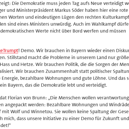
eigt: Die Demokratie muss jeden Tag aufs Neue verteidigt w
er und Ministerpräsident Markus Söder haben hier eine rote 
einen Worten und eindeutigen Lügen den rechten Kulturkampf
len sind eines Ministers unwürdig. Auch im Wahlkampf dürf
re demokratischen Werte nicht über Bord werfen und müssen
geTrumpt
! Demo. Wir brauchen in Bayern wieder einen Disku
. Stillstand macht die Probleme in unserem Land nur größer
t Hass und Hetze. Wir brauchen Politik, die die Sorgen der Me
lisiert. Wir brauchen Zusammenhalt statt politischer Spaltun
ge Energie, bezahlbare Wohnungen und gute Löhne. Und das 
in Bayern, das die Demokratie lebt und verteidigt.
at Florian von Brunn: „Die Menschen wollen verantwortung
liegen angepackt werden: Bezahlbare Wohnungen und Windräde
f mit Wolf und Winnetou. Sie wollen keine Spaltung der Gesel
h mich, dass unsere Initiative zu einer Demo für Zukunft und
det!"