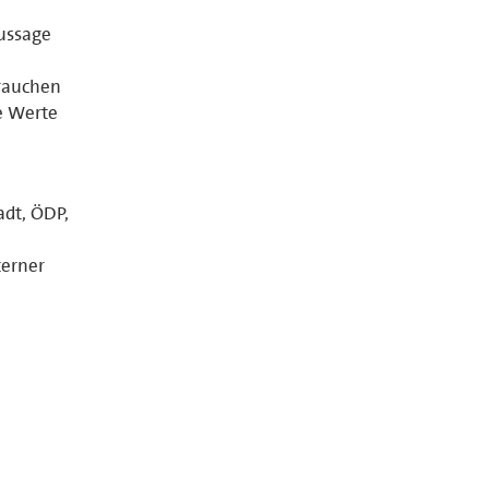
Aussage
brauchen
e Werte
dt, ÖDP,
terner